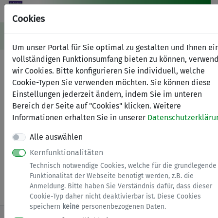
Cookies
Navigation ein-/ausblenden
Anm
Menü
Um unser Portal für Sie optimal zu gestalten und Ihnen ei
vollständigen Funktionsumfang bieten zu können, verwen
Antrag auf Ausstellung einer
wir Cookies. Bitte konfigurieren Sie individuell, welche
Unbedenklichkeitsbescheinig
Cookie-Typen Sie verwenden möchten. Sie können diese
Einstellungen jederzeit ändern, indem Sie im unteren
Bereich der Seite auf "Cookies" klicken. Weitere
Anmeldung erforderlich
Informationen erhalten Sie in unserer
Datenschutzerkläru
Dieser Dienst steht ausschließlich natürlichen
Alle auswählen
Personen zur Verfügung. Bitte melden Sie sich mit
einem zentralen Nutzerkonto (
BundID
) an.
Kernfunktionalitäten
Technisch notwendige Cookies, welche für die grundlegende
Funktionalität der Webseite benötigt werden, z.B. die
Zur Anmeldung (siehe Hinweise)
Anmeldung. Bitte haben Sie Verständnis dafür, dass dieser
Cookie-Typ daher nicht deaktivierbar ist. Diese Cookies
speichern
keine
personenbezogenen Daten.